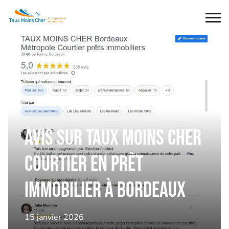
Ouvr
le
men
Avis sur Taux Moins Cher
courtier en prêt
immobilier à Bordeaux
15 janvier 2026