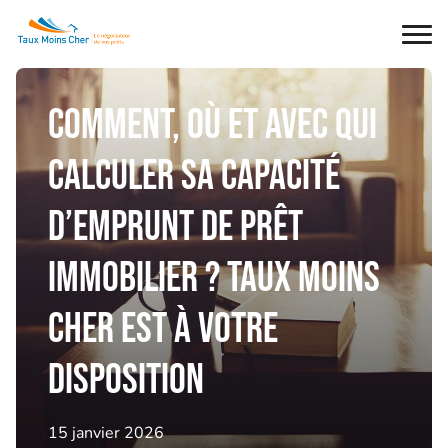
Ouvr
le
men
Comment, où et avec qui
calculer sa capacité
d’emprunt de prêt
immobilier ? Taux Moins
Cher est à votre
disposition
15 janvier 2026