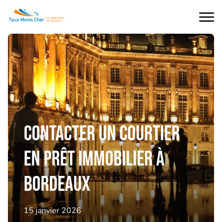
Ouvr
le
men
Contacter un courtier
en prêt immobilier à
Bordeaux
15 janvier 2026