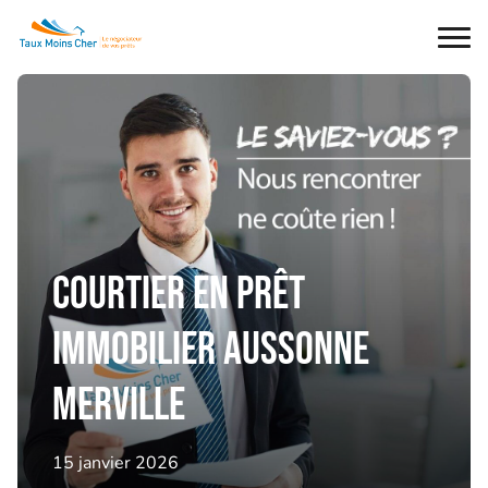
Ouvr
le
men
Courtier en prêt
immobilier Aussonne
Merville
15 janvier 2026