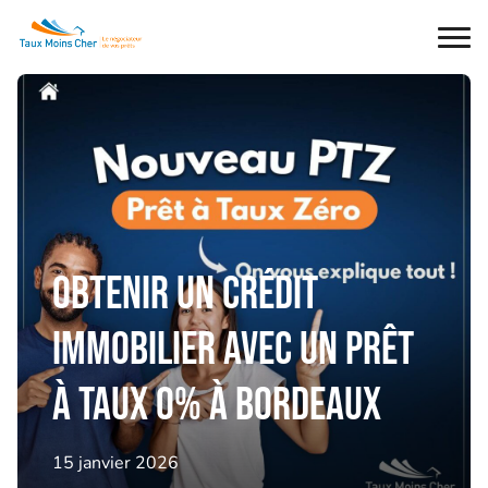
Ouvr
le
men
Obtenir un crédit
immobilier avec un prêt
à taux 0% à Bordeaux
15 janvier 2026