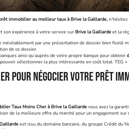
prêt immobilier au meilleur taux
à Brive la Gaillarde,
n’hésitez 
 son expérience à votre service sur
Brive la Gaillarde
et la ré
inévitablement par une présentation de dossier bien ficelé me
ion de ce dossier.
banques ainsi qu’auprès de votre propre banque pour obtenir
d
ouvoir sélectionner la plus intéressante en coût total. TEG + f
her pour négocier votre prêt im
bilier Taux Moins Cher à Brive la Gaillarde
vous avez la garant
ier de la meilleure offre du marché pour un engagement sur d
 Gaillarde
est issu du domaine bancaire, du groupe Crédit du Nor