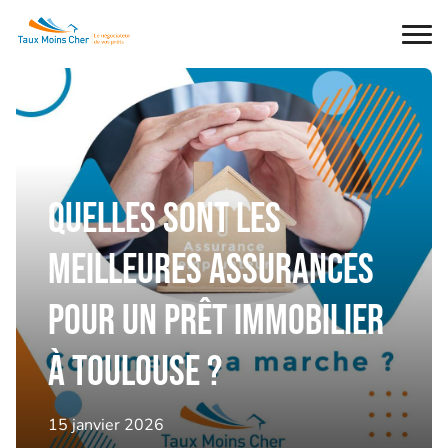
Ouvr
le
men
Quelles sont les
meilleures assurances
pour un prêt immobilier
à Toulouse ?
15 janvier 2026