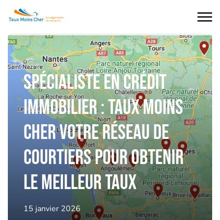
Ouvr
le
men
Spécialiste en crédit
immobilier : Taux Moins
Cher votre réseau de
courtiers pour obtenir
le meilleur taux
15 janvier 2026